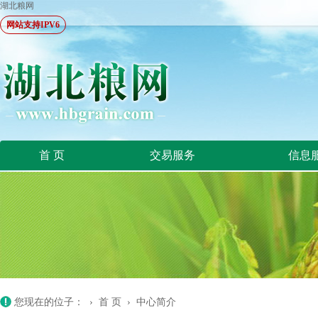
湖北粮网
网站支持IPV6
首 页
交易服务
信息
您现在的位子： ›
首 页
›
中心简介