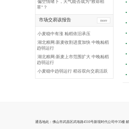
偏空情绪下，天气能否成为“救命稻
草”？
市场交易该报告
more
小麦稳中有涨 籼稻依旧承压
湖北粮网:新麦收割进度加快 中晚籼稻
趋弱运行
湖北粮网:新麦上市范围扩大 中晚籼稻
趋弱运行
小麦稳中趋弱运行 稻谷双向交易活跃
通迅地此：佛山市武昌区武珞路4510号新现时代公司中35楼 